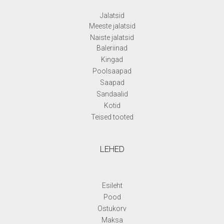
Jalatsid
Meeste jalatsid
Naiste jalatsid
Baleriinad
Kingad
Poolsaapad
Saapad
Sandaalid
Kotid
Teised tooted
LEHED
Esileht
Pood
Ostukorv
Maksa