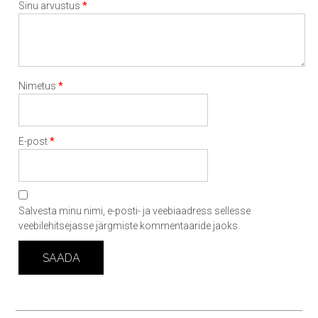
*
Sinu arvustus
*
Nimetus
*
E-post
Salvesta minu nimi, e-posti- ja veebiaadress sellesse
veebilehitsejasse järgmiste kommentaaride jaoks.