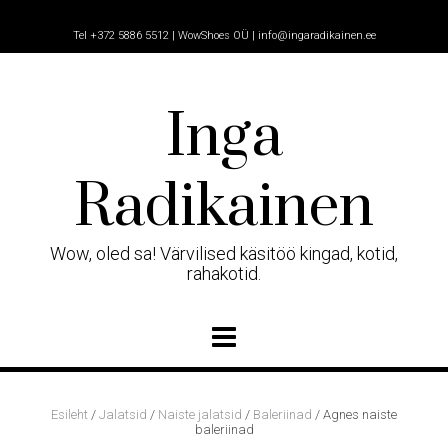
Skip
to
Tel +372 5886 5512 | WowShoes OÜ | info@ingaradikainen.ee
content
Inga
Radikainen
Wow, oled sa! Värvilised käsitöö kingad, kotid,
rahakotid.
Esileht
/
Jalatsid
/
Naiste jalatsid
/
Baleriinad
/ Agnes naiste
baleriinad