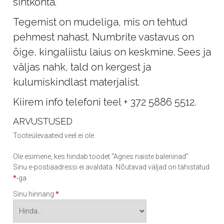
sihtkohta.
Tegemist on mudeliga, mis on tehtud
pehmest nahast. Numbrite vastavus on
õige, kingaliistu laius on keskmine. Sees ja
väljas nahk, tald on kergest ja
kulumiskindlast materjalist.
Kiirem info telefoni teel + 372 5886 5512.
ARVUSTUSED
Tooteülevaateid veel ei ole.
Ole esimene, kes hindab toodet “Agnes naiste baleriinad”
Sinu e-postiaadressi ei avaldata.
Nõutavad väljad on tähistatud
*
-ga
*
Sinu hinnang