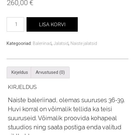
260,00
€
Agnes
LISA KORVI
naiste
baleriinad
kogus
Kategooriad:
,
,
Baleriinad
Jalatsid
Naiste jalatsid
Kirjeldus
Arvustused (0)
KIRJELDUS
Naiste baleriinad, olemas suuruses 36-39.
Huvi korral on võimalik tellida ka teisi
suuruseid. Võimalik proovida kohapeal
stuudios ning saata postiga enda valitud