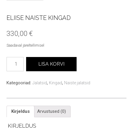
ELIISE NAISTE KINGAD
330,00
€
Saadaval järeltellimisel
Eliise
LISA KORVI
naiste
kingad
kogus
Kategooriad:
,
,
Jalatsid
Kingad
Naiste jalatsid
Kirjeldus
Arvustused (0)
KIRJELDUS