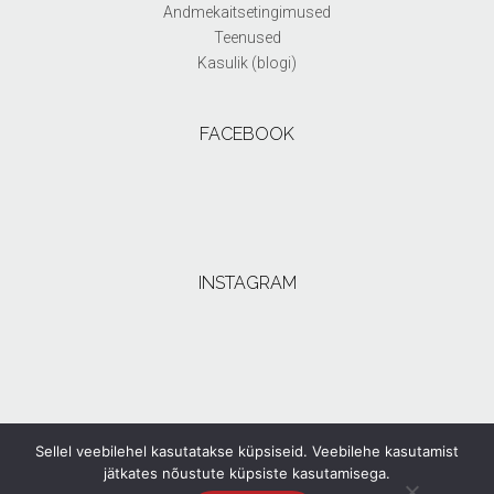
Andmekaitsetingimused
Teenused
Kasulik (blogi)
FACEBOOK
INSTAGRAM
Sellel veebilehel kasutatakse küpsiseid. Veebilehe kasutamist
jätkates nõustute küpsiste kasutamisega.
©2022 Inga Radikainen Leather Studio. All rights reserved. Theme by
Out the