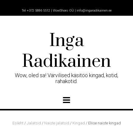
Skip
to
Tel +372 5886 5512 | WowShoes OÜ | info@ingaradikainen.ee
content
Inga
Radikainen
Wow, oled sa! Värvilised käsitöö kingad, kotid,
rahakotid.
Esileht
/
Jalatsid
/
Naiste jalatsid
/
Kingad
/ Eliise naiste kingad