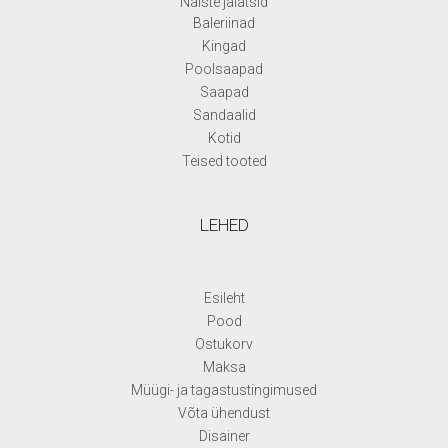
Naiste jalatsid
Baleriinad
Kingad
Poolsaapad
Saapad
Sandaalid
Kotid
Teised tooted
LEHED
Esileht
Pood
Ostukorv
Maksa
Müügi- ja tagastustingimused
Võta ühendust
Disainer