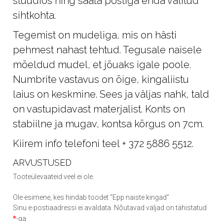
stuudios ning saata postiga enda valitud
sihtkohta.
Tegemist on mudeliga, mis on hästi
pehmest nahast tehtud. Tegusale naisele
mõeldud mudel, et jõuaks igale poole.
Numbrite vastavus on õige, kingaliistu
laius on keskmine. Sees ja väljas nahk, tald
on vastupidavast materjalist. Konts on
stabiilne ja mugav, kontsa kõrgus on 7cm.
Kiirem info telefoni teel + 372 5886 5512.
ARVUSTUSED
Tooteülevaateid veel ei ole.
Ole esimene, kes hindab toodet “Epp naiste kingad”
Sinu e-postiaadressi ei avaldata.
Nõutavad väljad on tähistatud
*
-ga