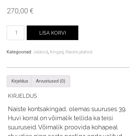
270,00
€
Epp
LISA KORVI
naiste
kingad
kogus
Kategooriad:
,
,
Jalatsid
Kingad
Naiste jalatsid
Kirjeldus
Arvustused (0)
KIRJELDUS
Naiste kontsakingad, olemas suuruses 39.
Huvi korral on võimalik tellida ka teisi
suuruseid. Võimalik proovida kohapeal