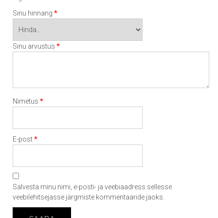
*
Sinu hinnang
*
Sinu arvustus
*
Nimetus
*
E-post
Salvesta minu nimi, e-posti- ja veebiaadress sellesse
veebilehitsejasse järgmiste kommentaaride jaoks.