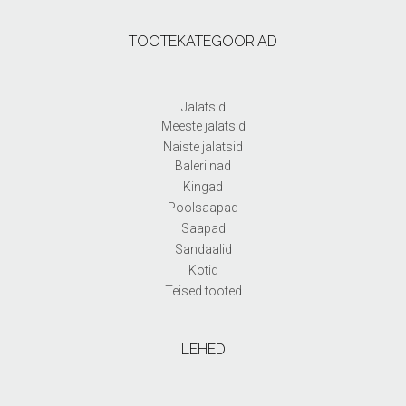
TOOTEKATEGOORIAD
Jalatsid
Meeste jalatsid
Naiste jalatsid
Baleriinad
Kingad
Poolsaapad
Saapad
Sandaalid
Kotid
Teised tooted
LEHED