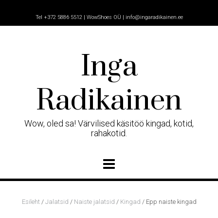
Skip
to
Tel +372 5886 5512 | WowShoes OÜ | info@ingaradikainen.ee
content
Inga
Radikainen
Wow, oled sa! Värvilised käsitöö kingad, kotid,
rahakotid.
Esileht
/
Jalatsid
/
Naiste jalatsid
/
Kingad
/ Epp naiste kingad