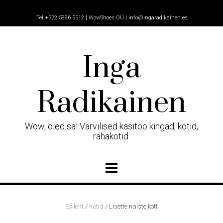
Skip
to
Tel +372 5886 5512 | WowShoes OÜ | info@ingaradikainen.ee
content
Inga
Radikainen
Wow, oled sa! Värvilised käsitöö kingad, kotid,
rahakotid.
Esileht
/
Kotid
/ Lisette naiste kott