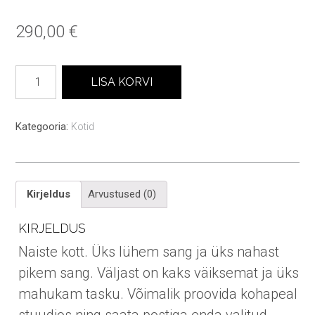
290,00
€
Lisette
LISA KORVI
naiste
kott
kogus
Kategooria:
Kotid
Kirjeldus
Arvustused (0)
KIRJELDUS
Naiste kott. Üks lühem sang ja üks nahast
pikem sang. Väljast on kaks väiksemat ja üks
mahukam tasku. Võimalik proovida kohapeal
stuudios ning saata postiga enda valitud