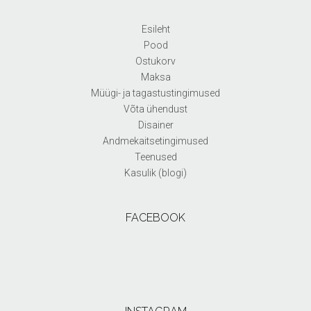
Esileht
Pood
Ostukorv
Maksa
Müügi- ja tagastustingimused
Võta ühendust
Disainer
Andmekaitsetingimused
Teenused
Kasulik (blogi)
FACEBOOK