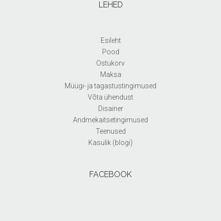
LEHED
Esileht
Pood
Ostukorv
Maksa
Müügi- ja tagastustingimused
Võta ühendust
Disainer
Andmekaitsetingimused
Teenused
Kasulik (blogi)
FACEBOOK