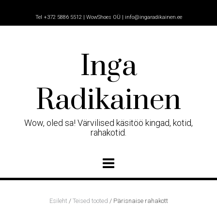
Skip
to
Tel +372 5886 5512 | WowShoes OÜ | info@ingaradikainen.ee
content
Inga
Radikainen
Wow, oled sa! Värvilised käsitöö kingad, kotid,
rahakotid.
Esileht
/
Teised tooted
/ Pärisnaise rahakott