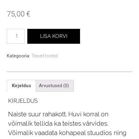
75,00
€
Pärisnaise
LISA KORVI
rahakott
kogus
Kategooria:
Teised tooted
Kirjeldus
Arvustused (0)
KIRJELDUS
Naiste suur rahakott. Huvi korral on
võimalik tellida ka teistes värvides.
Võimalik vaadata kohapeal stuudios ning